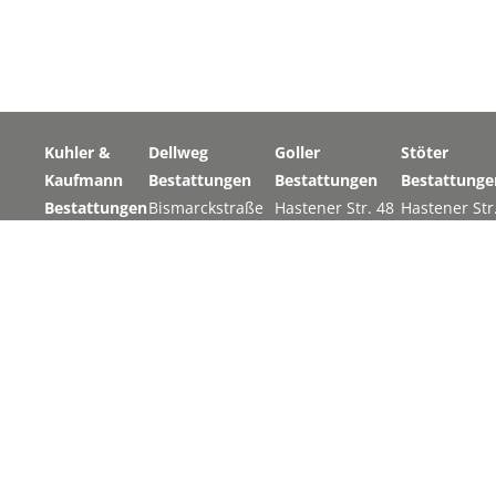
Kuhler &
Dellweg
Goller
Stöter
Kaufmann
Bestattungen
Bestattungen
Bestattunge
Bestattungen
Bismarckstraße
Hastener Str. 48
Hastener Str
Altenberger
148
42855
42855
Straße 6
42859
Remscheid
Remscheid
51399
Remscheid
t: 02191 80673
t: 02191 840
Burscheid
t: 02191 328 12
e:
post@goller-
e:
t: 02174 8593
e:
bestattungen.de
post@stoete
e:
post@dellweg-
bestattunge
post@kuhler-
bestattungen.de
kaufmann.de