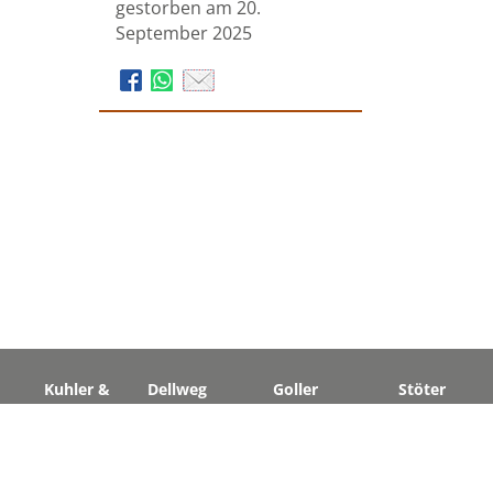
gestorben am 20.
September 2025
Kuhler &
Dellweg
Goller
Stöter
Kaufmann
Bestattungen
Bestattungen
Bestattunge
Bestattungen
Bismarckstraße
Hastener Str. 48
Hastener Str
Altenberger
148
42855
42855