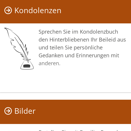
teilen und so das Andenken
Kondolenzen
gemeinsam wachhalten.
In tiefer Verbundenheit
Sprechen Sie im Kondolenzbuch
den Hinterbliebenen Ihr Beileid aus
Ihr Team vom Bestattungshaus
und teilen Sie persönliche
Gedanken und Erinnerungen mit
anderen.
Bilder