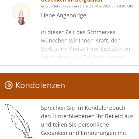
entzündete diese Kerze am 21. Mai 2026 um 8.05 Uhr
Liebe Angehörige,
in dieser Zeit des Schmerzes
wünschen wir Ihnen Kraft, den
Verlust im Kreise Ihrer Liebsten zu
verarbeiten. Als Zeichen unserer
Anteilnahme und des Gedenkens
entzünden wir dieses erste Licht.
Möge diese Gedenkseite Ihnen
Kondolenzen
helfen, Erinnerungen zu teilen und
so das Andenken gemeinsam
wachzuhalten.
Sprechen Sie im Kondolenzbuch
den Hinterbliebenen Ihr Beileid aus
In aufrichtiger Verbundenheit
und teilen Sie persönliche
Gedanken und Erinnerungen mit